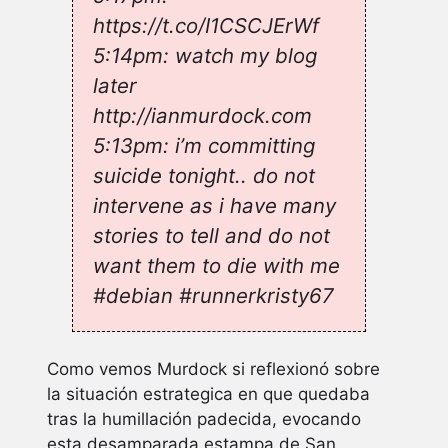
https://t.co/I1CSCJErWf
5:14pm: watch my blog
later
http://ianmurdock.com
5:13pm: i’m committing
suicide tonight.. do not
intervene as i have many
stories to tell and do not
want them to die with me
#debian #runnerkristy67
Como vemos Murdock si reflexionó sobre
la situación estrategica en que quedaba
tras la humillación padecida, evocando
esta desamparada estampa de San