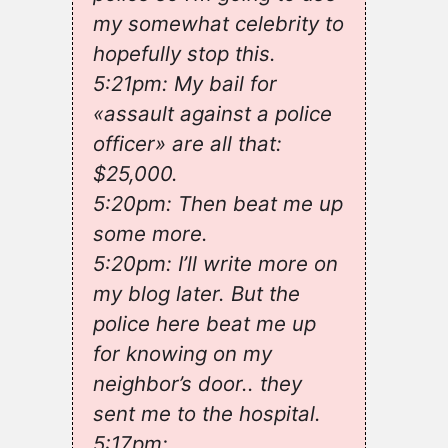
my somewhat celebrity to
hopefully stop this.
5:21pm: My bail for
«assault against a police
officer» are all that:
$25,000.
5:20pm: Then beat me up
some more.
5:20pm: I’ll write more on
my blog later. But the
police here beat me up
for knowing on my
neighbor’s door.. they
sent me to the hospital.
5:17pm: