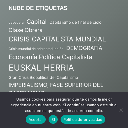
NUBE DE ETIQUETAS
Capital
Capitalismo de final de ciclo
cabecera
Clase Obrera
CRISIS CAPITALISTA MUNDIAL
DEMOGRAFÍA
Crisis mundial de sobreproducción
Economía Política Capitalista
EUSKAL HERRIA
Gran Crisis Biopolítica del Capitalismo
IMPERIALISMO, FASE SUPERIOR DEL
CAPITALISMO
Usamos cookies para asegurar que te damos la mejor
MARXISMO
K.A.García-Salmones
experiencia en nuestra web. Si continúas usando este sitio,
Mercado de fuerza de trabajo
asumiremos que estás de acuerdo con ello.
Tendencia decreciente de la tasa de ganancia
Aceptar
SI
Política de privacidad