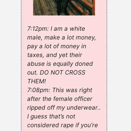
7:12pm: I am a white
male, make a lot money,
pay a lot of money in
taxes, and yet their
abuse is equally doned
out. DO NOT CROSS
THEM!
7:08pm: This was right
after the female officer
ripped off my underwear..
I guess that’s not
considered rape if you’re