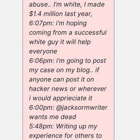
abuse.. I’m white, I made
$1.4 million last year,
6:07pm: i’m hoping
coming from a successful
white guy it will help
everyone
6:06pm: i’m going to post
my case on my blog.. if
anyone can post it on
hacker news or wherever
i would apprieciate it
6:00pm: @jacksormwriter
wants me dead
5:48pm: Writing up my
experience for others to