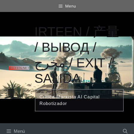
Saltar
Menu
al
contenido
IRTEEN / 产量
/ ВЫВОД /
مخرج / EXIT /
SALIDA
Crítica Marxista Al Capital
Robotizador
Menú