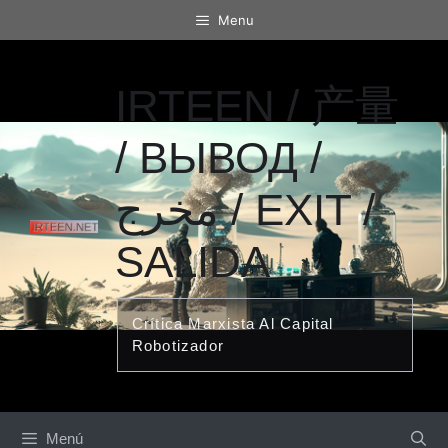
Saltar
Menu
al
contenido
IRTEEN / 产量
/ ВЫВОД /
مخرج / EXIT /
SALIDA
Crítica Marxista Al Capital
Robotizador
Menú