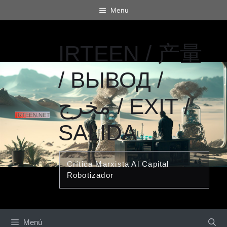
Saltar
Menu
al
contenido
IRTEEN / 产量
/ ВЫВОД /
مخرج / EXIT /
SALIDA
Crítica Marxista Al Capital
Robotizador
Menú