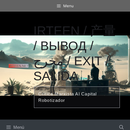
Saltar
Menu
al
contenido
IRTEEN / 产量
/ ВЫВОД /
مخرج / EXIT /
SALIDA
Crítica Marxista Al Capital
Robotizador
Menú