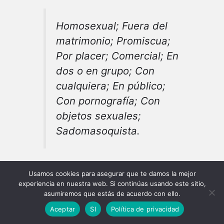
Homosexual; Fuera del
matrimonio; Promiscua;
Por placer; Comercial; En
dos o en grupo; Con
cualquiera; En público;
Con pornografía; Con
objetos sexuales;
Sadomasoquista.
Gayle Rubin, – subvencionada por
Usamos cookies para asegurar que te damos la mejor
capitales de la industria porno y que
experiencia en nuestra web. Si continúas usando este sitio,
asumiremos que estás de acuerdo con ello.
sostuvo en los años 1970s-80s del
siglo pasado un sustantivo debate
Aceptar
SI
Política de privacidad
con las feministas “tradicionales”