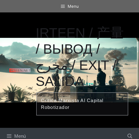
Saltar
Menu
al
contenido
IRTEEN / 产量
/ ВЫВОД /
مخرج / EXIT /
SALIDA
Crítica Marxista Al Capital
Robotizador
Menú