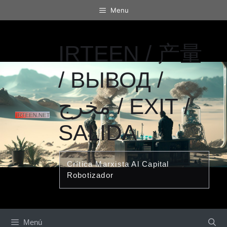
Saltar
Menu
al
contenido
IRTEEN / 产量
/ ВЫВОД /
مخرج / EXIT /
SALIDA
Crítica Marxista Al Capital
Robotizador
Menú