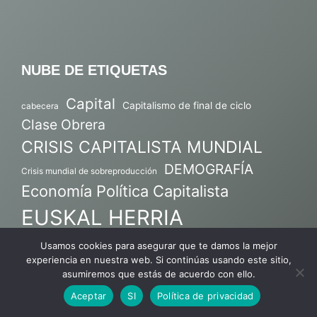
NUBE DE ETIQUETAS
Capital
Capitalismo de final de ciclo
cabecera
Clase Obrera
CRISIS CAPITALISTA MUNDIAL
DEMOGRAFÍA
Crisis mundial de sobreproducción
Economía Política Capitalista
EUSKAL HERRIA
Gran Crisis Biopolítica del Capitalismo
Usamos cookies para asegurar que te damos la mejor
IMPERIALISMO, FASE SUPERIOR DEL
experiencia en nuestra web. Si continúas usando este sitio,
asumiremos que estás de acuerdo con ello.
CAPITALISMO
Aceptar
SI
Política de privacidad
MARXISMO
K.A.García-Salmones