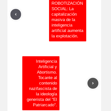
ROBOTIZACIÓN
SOCIAL: La
capitalización
masiva de la
inteligencia
artificial aumenta
la explotación.
Inteligencia
Artificial y
Abortismo.
Tocante al
contenido
nazifascista de
la ideología
generista del "El
Patriarcado".