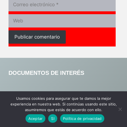
Correo
electrónico
Web
DOCUMENTOS DE INTERÉS
... sobre el mundo real y
Usamos cookies para asegurar que te damos la mejor
experiencia en nuestra web. Si continúas usando este sitio,
sus tendencias
asumiremos que estás de acuerdo con ello.
Aceptar
SI
Política de privacidad