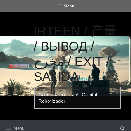
Saltar
Menu
al
contenido
IRTEEN / 产量
/ ВЫВОД /
مخرج / EXIT /
SALIDA
Crítica Marxista Al Capital
Robotizador
Menú