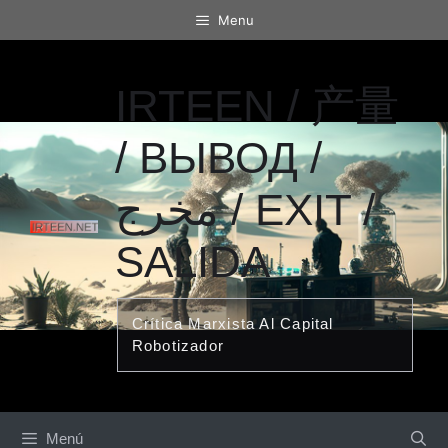
Saltar
Menu
al
contenido
IRTEEN / 产量
/ ВЫВОД /
مخرج / EXIT /
SALIDA
Crítica Marxista Al Capital
Robotizador
Menú