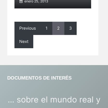
enero 25, 2013
Previous
1
2
3
Next
DOCUMENTOS DE INTERÉS
... sobre el mundo real y