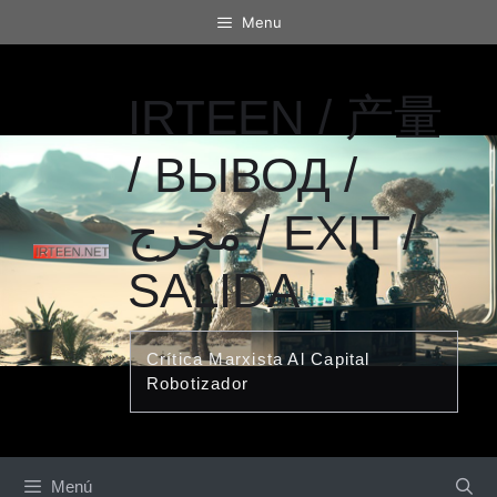
Saltar
Menu
al
contenido
IRTEEN / 产量
/ ВЫВОД /
مخرج / EXIT /
SALIDA
Crítica Marxista Al Capital
Robotizador
Menú