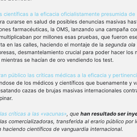
as científicas a la eficacia oficialistamente presumida d
ara curarse en salud de posibles denuncias masivas hast
ciones farmacéuticas, la OMS, lanzando una campaña cont
 multiplicaban por millones esas pruebas, que fueron ese
ista en las calles, haciendo el montaje de la
segunda ola
resas, desmantelamiento crucial para poder hacer los 
, mientras se hacían de oro vendiendo los test.
ran público las críticas médicas a la eficacia y pertinenc
ndose de los médicos y científicos que buenamente y v
atando cazas de brujas masivas internacionales contr
pinar.
las críticas a las «vacunas»
, que
han resultado ser iny
las comercializadoras, transferida al erario público por
n haciendo científicos de vanguardia internacional.