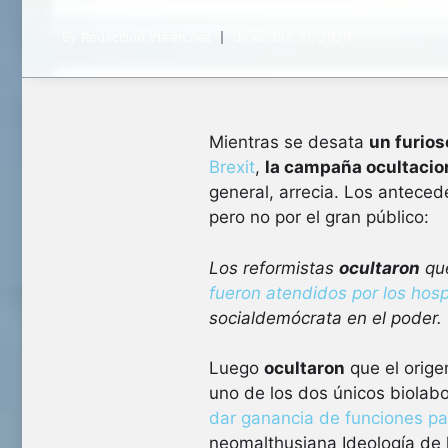
By
Redaccion Irteen.net
diciembre 21, 2020
Mientras se desata
un furio
Brexit
,
la campaña ocultacio
general, arrecia. Los anteced
pero no por el gran público:
Los reformistas
ocultaron
que
fueron atendidos por los hosp
socialdemócrata en el poder.
Luego
ocultaron
que el orige
uno de los dos únicos biolab
dar ganancia de funciones pa
neomalthusiana Ideología de 