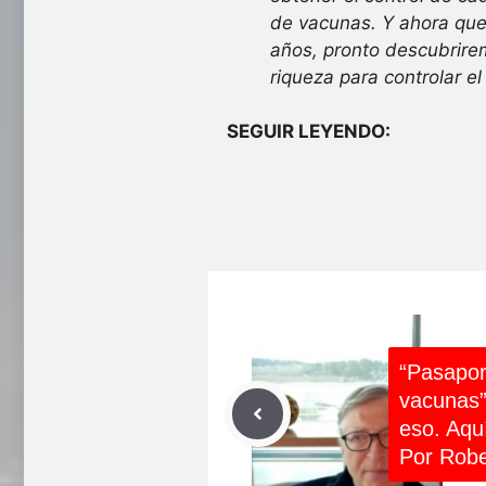
de vacunas. Y ahora que
años, pronto descubrire
riqueza para controlar e
SEGUIR LEYENDO:
“Pasapor
vacunas”:
eso. Aqu
Por Robe