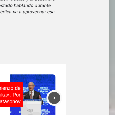
estado hablando durante
médica va a aprovechar esa
mienzo de
ika». Por
Katasonov