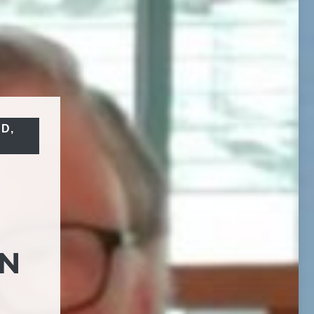
UD
,
ÉN