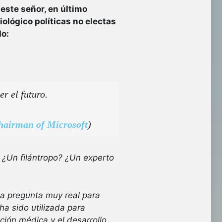
este señor, en último
ológico políticas no electas
do:
er el futuro.
Chairman of Microsoft
)
 ¿Un filántropo? ¿Un experto
a pregunta muy real para
a sido utilizada para
ción médica y el desarrollo