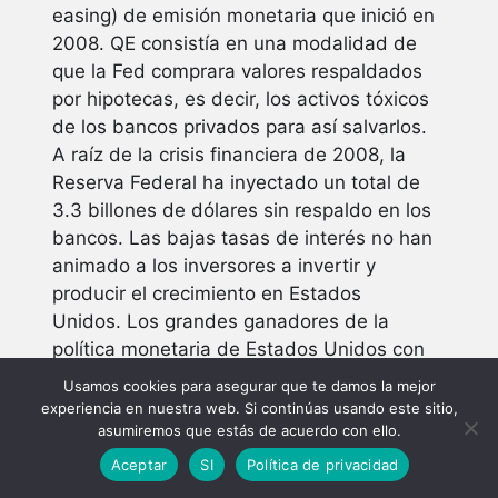
easing) de emisión monetaria que inició en
2008. QE consistía en una modalidad de
que la Fed comprara valores respaldados
por hipotecas, es decir, los activos tóxicos
de los bancos privados para así salvarlos.
A raíz de la crisis financiera de 2008, la
Reserva Federal ha inyectado un total de
3.3 billones de dólares sin respaldo en los
bancos. Las bajas tasas de interés no han
animado a los inversores a invertir y
producir el crecimiento en Estados
Unidos. Los grandes ganadores de la
política monetaria de Estados Unidos con
los planes de flexibilización cuantitativa
Usamos cookies para asegurar que te damos la mejor
han sido los mercados especulativos.
experiencia en nuestra web. Si continúas usando este sitio,
asumiremos que estás de acuerdo con ello.
Buena parte del dinero había sido
utilizado por bancos e inversores como
Aceptar
SI
Política de privacidad
capital ficticio parasitario (la bolsa de