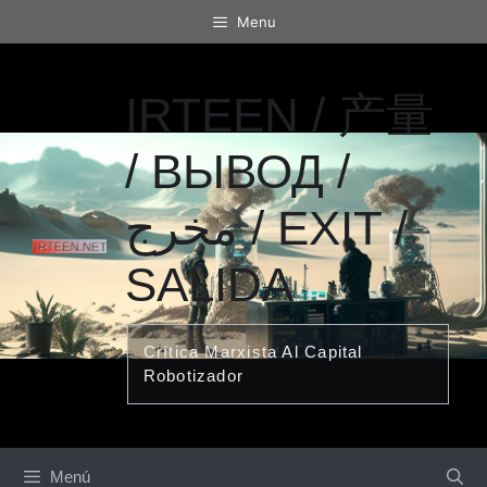
Saltar
Menu
al
contenido
IRTEEN / 产量
/ ВЫВОД /
مخرج / EXIT /
SALIDA
Crítica Marxista Al Capital
Robotizador
Menú