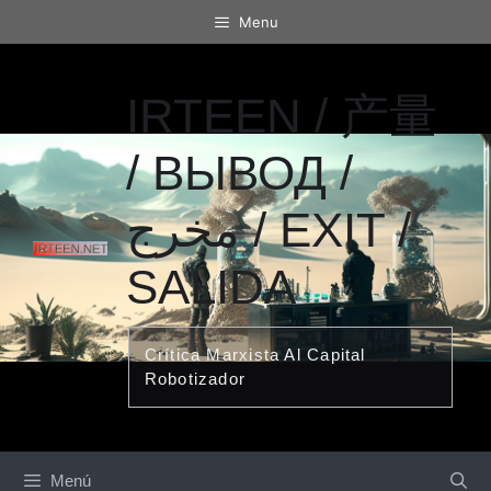
Saltar
Menu
al
contenido
IRTEEN / 产量
/ ВЫВОД /
مخرج / EXIT /
SALIDA
Crítica Marxista Al Capital
Robotizador
Menú