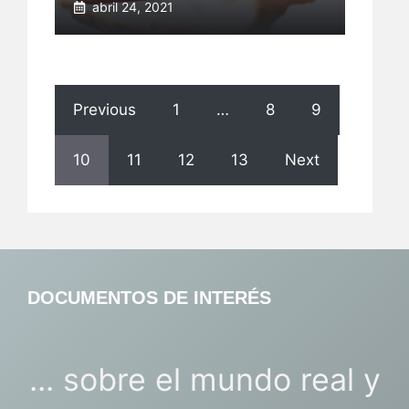
abril 24, 2021
Previous
1
…
8
9
10
11
12
13
Next
DOCUMENTOS DE INTERÉS
... sobre el mundo real y