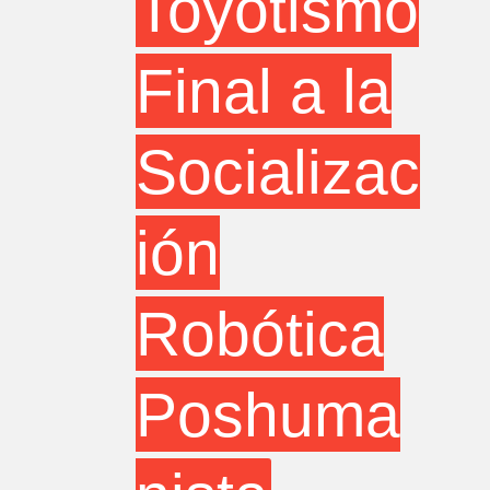
Toyotismo
Final a la
Socializac
ión
Robótica
Poshuma