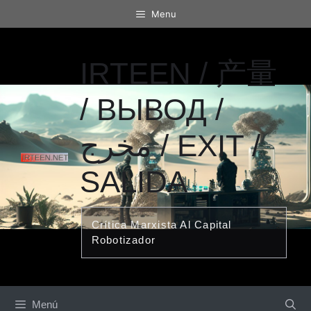
Saltar
Menu
al
contenido
IRTEEN / 产量
/ ВЫВОД /
مخرج / EXIT /
SALIDA
Crítica Marxista Al Capital
Robotizador
Menú