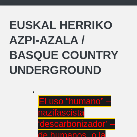
EUSKAL HERRIKO
AZPI-AZALA /
BASQUE COUNTRY
UNDERGROUND
El uso “humano” –
nazifascista
‘descarbonizador’ –
de humanos, o la