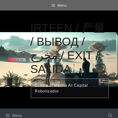
Saltar
Menu
al
contenido
IRTEEN / 产量
/ ВЫВОД /
مخرج / EXIT /
SALIDA
Crítica Marxista Al Capital
Robotizador
Menú