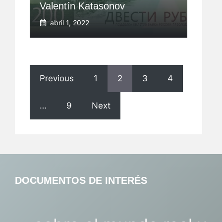
Valentín Katasonov
abril 1, 2022
Previous
1
2
3
4
…
9
Next
DOCUMENTOS DE INTERÉS