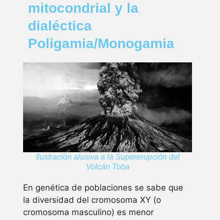
mitocondrial y la
dialéctica
Poligamia/Monogamia
Ilustración alusiva a la Supererupción del
Volcán Toba
En genética de poblaciones se sabe que
la diversidad del cromosoma XY (o
cromosoma masculino) es menor