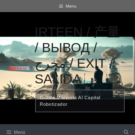
Saltar
Menu
al
contenido
IRTEEN / 产量
/ ВЫВОД /
مخرج / EXIT /
SALIDA
Crítica Marxista Al Capital
Robotizador
Menú