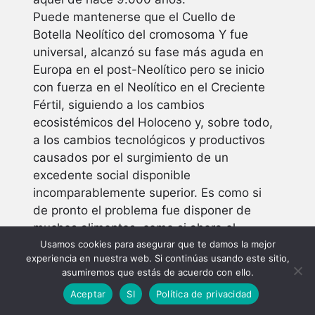
Puede mantenerse que el Cuello de
Botella Neolítico del cromosoma Y fue
universal, alcanzó su fase más aguda en
Europa en el post-Neolítico pero se inicio
con fuerza en el Neolítico en el Creciente
Fértil, siguiendo a los cambios
ecosistémicos del Holoceno y, sobre todo,
a los cambios tecnológicos y productivos
causados por el surgimiento de un
excedente social disponible
incomparablemente superior. Es como si
de pronto el problema fue disponer de
muchos alimentos, como si ahora el
Usamos cookies para asegurar que te damos la mejor
problema fuera a ser no no disponer de
experiencia en nuestra web. Si continúas usando este sitio,
suministro suficiente de energía sino, lo
asumiremos que estás de acuerdo con ello.
contrario, de pronto disponer energía en
Aceptar
SI
Política de privacidad
superabundancia y fácil de utilizar.